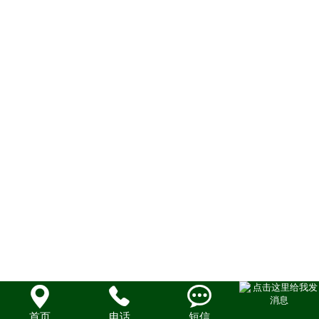



首页
电话
短信